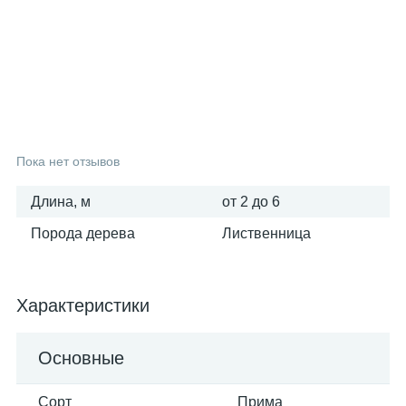
25
6
3
Вагонка осина
Фанера ФСФ
Поручни
16
6
Вагонка сосна
Столбы
9
Тетива
Пока нет отзывов
Длина, м
от 2 до 6
3
Шканты
Порода дерева
Лиственница
Характеристики
Основные
Сорт
Прима