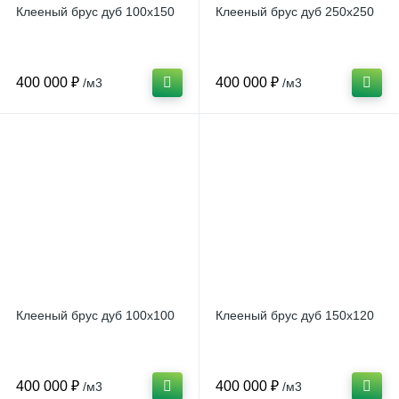
Клееный брус дуб 100x150
Клееный брус дуб 250x250
25
6
3
Вагонка осина
Фанера ФСФ
Поручни
400 000 ₽
400 000 ₽
/м3
/м3
16
6
Вагонка сосна
Столбы
9
Тетива
3
Шканты
Клееный брус дуб 100x100
Клееный брус дуб 150x120
400 000 ₽
400 000 ₽
/м3
/м3