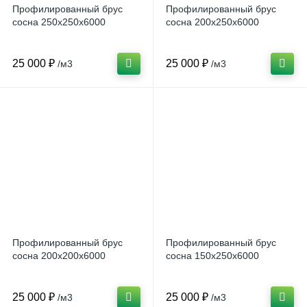
Профилированный брус
Профилированный брус
сосна 250x250х6000
сосна 200x250х6000
25
6
3
Вагонка осина
Фанера ФСФ
Поручни
25 000 ₽
25 000 ₽
/м3
/м3
16
6
Вагонка сосна
Столбы
9
Тетива
3
Шканты
Профилированный брус
Профилированный брус
сосна 200x200х6000
сосна 150x250х6000
25 000 ₽
25 000 ₽
/м3
/м3