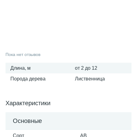
25
6
3
Вагонка осина
Фанера ФСФ
Поручни
16
6
Вагонка сосна
Столбы
9
Тетива
Пока нет отзывов
Длина, м
от 2 до 12
3
Шканты
Порода дерева
Лиственница
Характеристики
Основные
Сорт
АВ