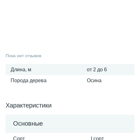
25
6
3
Вагонка осина
Фанера ФСФ
Поручни
16
6
Вагонка сосна
Столбы
9
Тетива
Пока нет отзывов
Длина, м
от 2 до 6
3
Шканты
Порода дерева
Осина
Характеристики
Основные
Сорт
I сорт