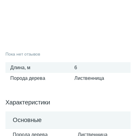
25
6
3
Вагонка осина
Фанера ФСФ
Поручни
16
6
Вагонка сосна
Столбы
9
Тетива
Пока нет отзывов
Длина, м
6
3
Шканты
Порода дерева
Лиственница
Характеристики
Основные
Порода дерева
Лиственница