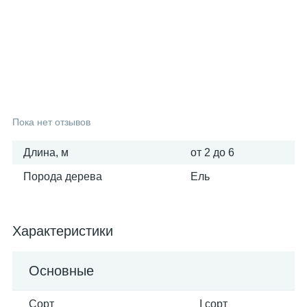
25
6
3
Вагонка осина
Фанера ФСФ
Поручни
16
6
Вагонка сосна
Столбы
9
Тетива
Пока нет отзывов
Длина, м
от 2 до 6
3
Шканты
Порода дерева
Ель
Характеристики
Основные
Сорт
I сорт