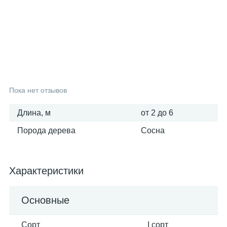
25
6
3
Вагонка осина
Фанера ФСФ
Поручни
16
6
Вагонка сосна
Столбы
9
Тетива
Пока нет отзывов
Длина, м
от 2 до 6
3
Шканты
Порода дерева
Сосна
Характеристики
Основные
Сорт
I сорт