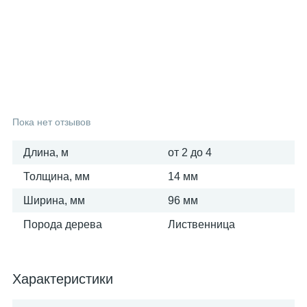
25
6
3
Вагонка осина
Фанера ФСФ
Поручни
16
6
Вагонка сосна
Столбы
9
Тетива
Пока нет отзывов
Длина, м
от 2 до 4
3
Шканты
Толщина, мм
14 мм
Ширина, мм
96 мм
Порода дерева
Лиственница
Характеристики